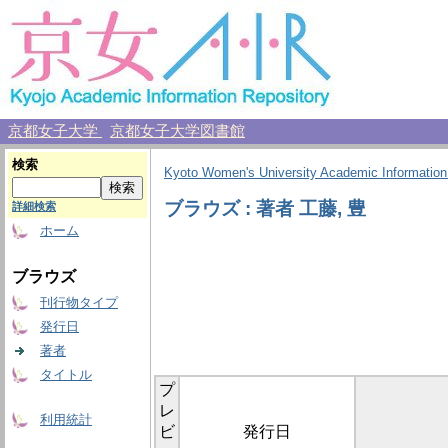
京都女子大学
京都女子大学図書館
検索
Kyoto Women's University Academic Information
ブラウズ : 著者 工藤, 豊
詳細検索
ホーム
ブラウズ
刊行物タイプ
発行日
著者
タイトル
プ
レ
利用統計
ビ
発行日