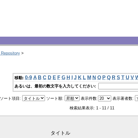
 Repository
>
0-9
A
B
C
D
E
F
G
H
I
J
K
L
M
N
O
P
Q
R
S
T
U
V
移動:
あるいは、最初の数文字を入力してください:
ソート項目:
ソート順:
表示件数
表示著者数:
検索結果表示: 1 - 11 / 11
タイトル