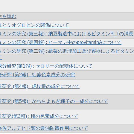
生を悼む
度とミオグロビンの関係について
ミンの研究 (第三報) : 納豆製造中におけるビタミンB_1の消長
ンの研究 (第四報) : ピーマン中のprovitaminAについて
ミンの研究 (第二報) : 蔬菜の調理加工及び容器によるビタミ
て
分研究(第1報) : セロリーの配糖体について
研究 (第2報) : 紅蓼色素成分の研究
研究 (第4報) : 虎杖根の成分について
研究 (第5報) : かわらよもぎ種子の一成分について
研究(第3報) : 槐の色素成分について
香族アルデヒド類の醤油防黴作用について