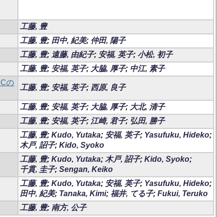
工藤, 豊
工藤, 豊
;
田中, 紀美
;
仲田, 陽子
工藤, 豊
;
遠藤, 由紀子
;
安福, 英子
;
小松, 初子
工藤, 豊
;
安福, 英子
;
大脇, 厚子
;
中江, 素子
ンCの
工藤, 豊
;
安福, 英子
;
西原, 良子
工藤, 豊
;
安福, 英子
;
大脇, 厚子
;
大北, 清子
工藤, 豊
;
安福, 英子
;
江崎, 君子
;
弘田, 勝子
工藤, 豊
;
Kudo, Yutaka
;
安福, 英子
;
Yasufuku, Hideko
;
木戸, 詔子
;
Kido, Syoko
工藤, 豊
;
Kudo, Yutaka
;
木戸, 詔子
;
Kido, Syoko
;
千貫, 圭子
;
Sengan, Keiko
工藤, 豊
;
Kudo, Yutaka
;
安福, 英子
;
Yasufuku, Hideko
;
田中, 紀美
;
Tanaka, Kimi
;
福井, てる子
;
Fukui, Teruko
工藤, 豊
;
南方, 公子