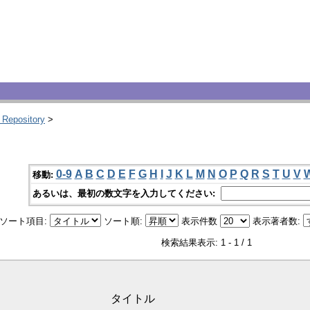
 Repository
>
0-9
A
B
C
D
E
F
G
H
I
J
K
L
M
N
O
P
Q
R
S
T
U
V
移動:
あるいは、最初の数文字を入力してください:
ソート項目:
ソート順:
表示件数
表示著者数:
検索結果表示: 1 - 1 / 1
タイトル