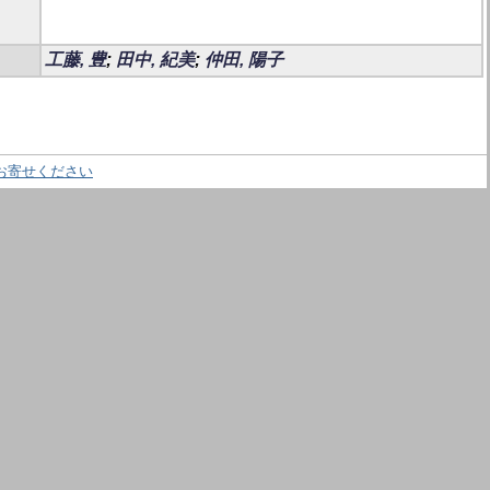
工藤, 豊
;
田中, 紀美
;
仲田, 陽子
お寄せください