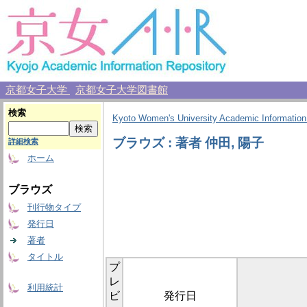
京都女子大学
京都女子大学図書館
検索
Kyoto Women's University Academic Information
ブラウズ : 著者 仲田, 陽子
詳細検索
ホーム
ブラウズ
刊行物タイプ
発行日
著者
タイトル
プ
レ
利用統計
ビ
発行日