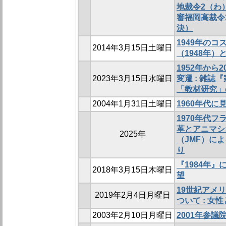
地裁令2（わ）
審福岡高裁令3
決）
1949年のコ
2014年3月15日土曜日
（1948年
1952年から
2023年3月15日水曜日
変遷 : 雑
「教材研究」
2004年1月31日土曜日
1960年代に
1970年代
革とアニマシ
2025年
（JMF）に
り
『1984年
2018年3月15日木曜日
望
19世紀アメ
2019年2月4日月曜日
ついて : 女
2003年2月10日月曜日
2001年参