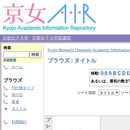
京都女子大学
京都女子大学図書館
検索
Kyoto Women's University Academic Information
ブラウズ : タイトル
詳細検索
ホーム
0-9
A
B
C
D
E
移動:
ブラウズ
あるいは、最初の数文
刊行物タイプ
ソート項目:
ソー
発行日
著者
タイトル
プ
利用統計
レ