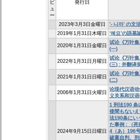
ビ
発行日
ュ
ー
2023年3月3日金曜日
‘- 니까’ 
2019年1月31日木曜日
‘예요’の語基
试论《万叶集
2020年1月31日金曜日
(一)
试论《万叶集
2022年1月31日月曜日
(三) : 并翻译
试论《万叶集
2021年1月31日日曜日
(二)
论现代汉语动词
2006年1月31日火曜日
义关系和汉语
1 刑法190
後間もないえ
法190条に
た事例 : 
2024年9月15日日曜日
4（あ）196
破棄自判、刑集