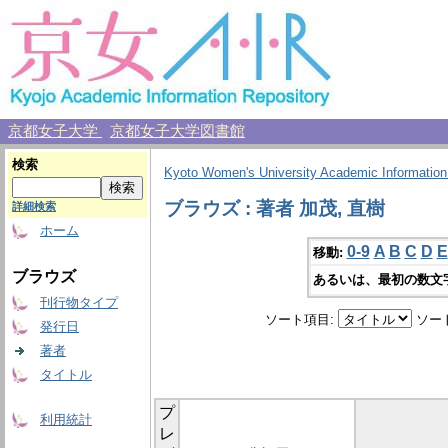
京都女子大学
京都女子大学図書館
検索
Kyoto Women's University Academic Information
ブラウズ : 著者 加茂, 直樹
詳細検索
ホーム
0-9
A
B
C
D
E
移動:
ブラウズ
あるいは、最初の数文
刊行物タイプ
ソート項目:
ソー
発行日
著者
タイトル
プ
利用統計
レ