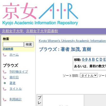
京都女子大学
京都女子大学図書館
検索
Kyoto Women's University Academic Information
ブラウズ : 著者 加茂, 直樹
詳細検索
ホーム
0-9
A
B
C
D
E
移動:
ブラウズ
あるいは、最初の数文
刊行物タイプ
ソート項目:
ソー
発行日
著者
タイトル
プ
利用統計
レ