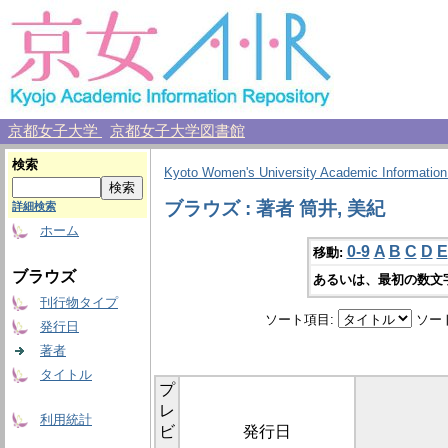
京都女子大学
京都女子大学図書館
検索
Kyoto Women's University Academic Information
ブラウズ : 著者 筒井, 美紀
詳細検索
ホーム
0-9
A
B
C
D
E
移動:
ブラウズ
あるいは、最初の数文
刊行物タイプ
ソート項目:
ソー
発行日
著者
タイトル
プ
レ
利用統計
ビ
発行日