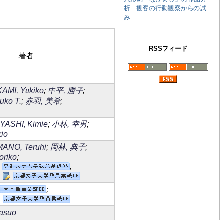
析 : 観客の行動観察からの試
み
RSSフィード
著者
AMI, Yukiko
;
中平, 勝子
;
uko T.
;
赤羽, 美希
;
YASHI, Kimie
;
小林, 幸男
;
io
ANO, Teruhi
;
岡林, 典子
;
riko
;
;
i
;
Yasuo