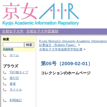
京都女子大学
京都女子大学図書館
検索
Kyoto Women's University Academic Information
紀要論文（Bulletin Paper）
>
京都女子大学発達教育学部紀要
>
詳細検索
ホーム
第05号（2009-02-01）
ブラウズ
刊行物タイプ
コレクションのホームページ
発行日
著者
タイトル
利用統計