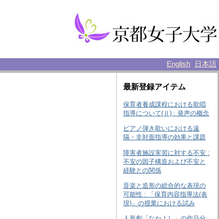
English
日本語
最新登録アイテム
保育者養成課程における歌唱
指導について(Ⅱ) : 発声の概念
ピアノ弾き歌いにおける遠
隔・非対面指導の効果と課題
障害者施設実習に対する不安 :
不安の因子構造および不安と
経験との関係
音楽と造形の総合的な表現の
可能性 : 「保育内容指導法(表
現)」の授業における試み
人形劇「なかよし」の作品分