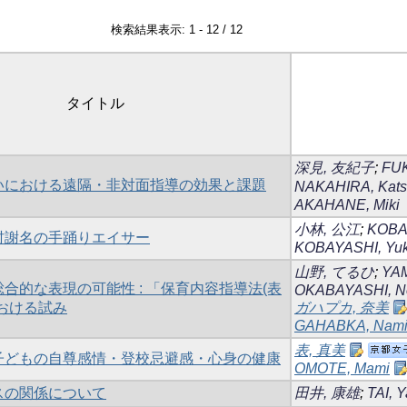
検索結果表示: 1 - 12 / 12
タイトル
深見, 友紀子
;
FUK
いにおける遠隔・非対面指導の効果と課題
NAKAHIRA, Kats
AKAHANE, Miki
小林, 公江
;
KOBA
村謝名の手踊りエイサー
KOBAYASHI, Yuk
山野, てるひ
;
YAM
合的な表現の可能性 : 「保育内容指導法(表
OKABAYASHI, No
おける試み
ガハプカ, 奈美
GAHABKA, Nam
表, 真美
子どもの自尊感情・登校忌避感・心身の健康
OMOTE, Mami
スの関係について
田井, 康雄
;
TAI, 