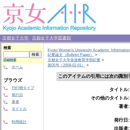
京都女子大学
京都女子大学図書館
検索
Kyoto Women's University Academic Information
紀要論文（Bulletin Paper）
>
京都女子大学発達教育学部紀要
>
詳細検索
第05号（2009-02-01）
>
ホーム
このアイテムの引用には次の識別
ブラウズ
刊行物タイプ
タイトル
発行日
その他のタイトル
著者
著者
タイトル
発行日
利用統計
出版者