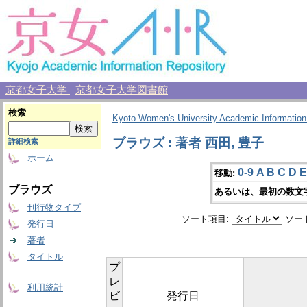
京都女子大学
京都女子大学図書館
検索
Kyoto Women's University Academic Information
ブラウズ : 著者 西田, 豊子
詳細検索
ホーム
0-9
A
B
C
D
E
移動:
ブラウズ
あるいは、最初の数文
刊行物タイプ
ソート項目:
ソー
発行日
著者
タイトル
プ
レ
利用統計
ビ
発行日