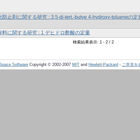
に関する研究 : 3,5-di-tert.-butye 4-hydroxy-tolueneの
料に関する研究 : 1 デヒドロ酢酸の定量
検索結果表示: 1 - 2 / 2
Space Software
Copyright © 2002-2007
MIT
and
Hewlett-Packard
-
ご意見を