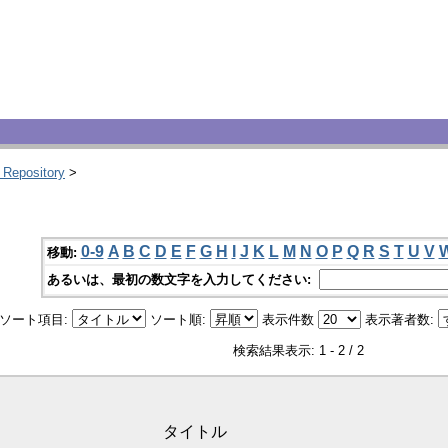
 Repository
>
0-9
A
B
C
D
E
F
G
H
I
J
K
L
M
N
O
P
Q
R
S
T
U
V
移動:
あるいは、最初の数文字を入力してください:
ソート項目:
ソート順:
表示件数
表示著者数:
検索結果表示: 1 - 2 / 2
タイトル