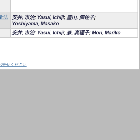
定量法
安井, 市治
;
Yasui, Ichiji
;
霊山, 満佐子
;
Yoshiyama, Masako
安井, 市治
;
Yasui, Ichiji
;
森, 真理子
;
Mori, Mariko
お寄せください