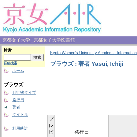
京都女子大学
京都女子大学図書館
検索
Kyoto Women's University Academic Information
ブラウズ : 著者 Yasui, Ichiji
詳細検索
ホーム
ブラウズ
刊行物タイプ
発行日
著者
タイトル
プ
レ
利用統計
ビ
発行日