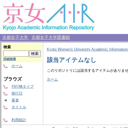
京都女子大学
京都女子大学図書館
検索
Kyoto Women's University Academic Information
該当アイテムなし
詳細検索
ホーム
このリポジトリには該当するアイテムがありま
ブラウズ
ホーム
刊行物タイプ
発行日
著者
タイトル
利用統計