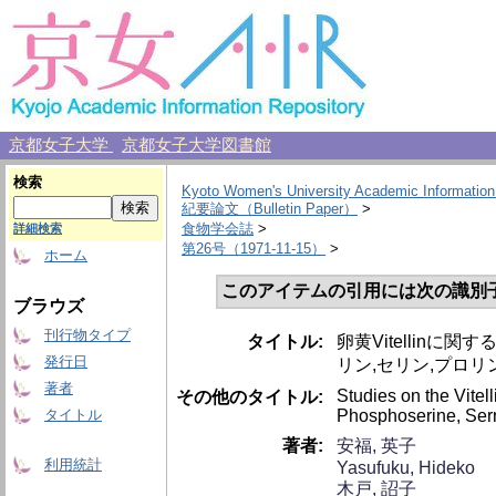
京都女子大学
京都女子大学図書館
検索
Kyoto Women's University Academic Information
紀要論文（Bulletin Paper）
>
食物学会誌
>
詳細検索
第26号（1971-11-15）
>
ホーム
このアイテムの引用には次の識別
ブラウズ
刊行物タイプ
タイトル:
卵黄Vitellinに関す
発行日
リン,セリン,プロ
著者
Studies on the Vitel
その他のタイトル:
Phosphoserine, Serne
タイトル
著者:
安福, 英子
利用統計
Yasufuku, Hideko
木戸, 詔子