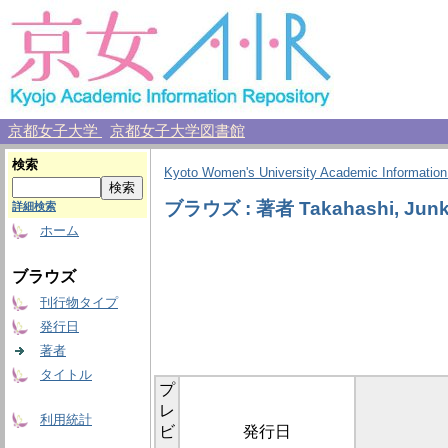
京都女子大学
京都女子大学図書館
検索
Kyoto Women's University Academic Information
ブラウズ : 著者 Takahashi, Jun
詳細検索
ホーム
ブラウズ
刊行物タイプ
発行日
著者
タイトル
プ
レ
利用統計
ビ
発行日