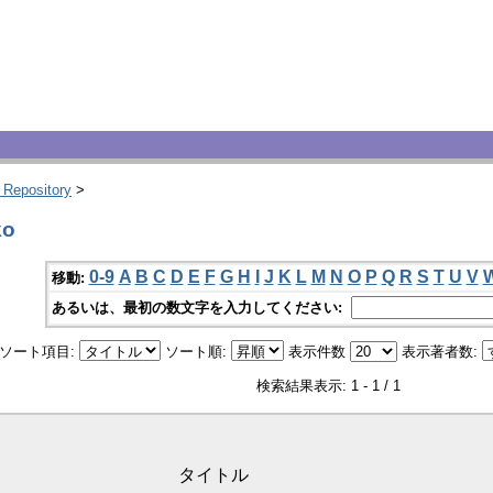
 Repository
>
ko
0-9
A
B
C
D
E
F
G
H
I
J
K
L
M
N
O
P
Q
R
S
T
U
V
移動:
あるいは、最初の数文字を入力してください:
ソート項目:
ソート順:
表示件数
表示著者数:
検索結果表示: 1 - 1 / 1
タイトル