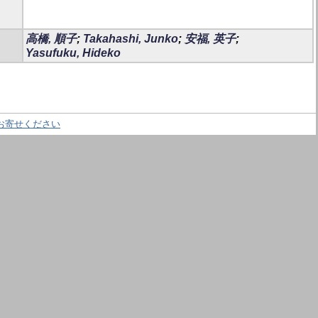
高橋, 順子
;
Takahashi, Junko
;
安福, 英子
;
Yasufuku, Hideko
お寄せください