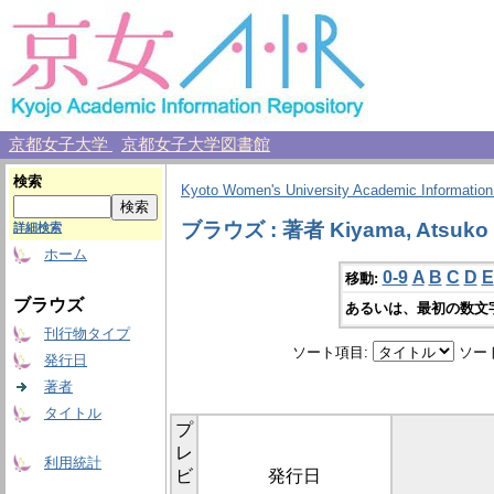
京都女子大学
京都女子大学図書館
検索
Kyoto Women's University Academic Information
ブラウズ : 著者 Kiyama, Atsuko
詳細検索
ホーム
0-9
A
B
C
D
E
移動:
ブラウズ
あるいは、最初の数文
刊行物タイプ
ソート項目:
ソー
発行日
著者
タイトル
プ
レ
利用統計
ビ
発行日