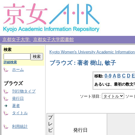
京都女子大学
京都女子大学図書館
検索
Kyoto Women's University Academic Information
ブラウズ : 著者 樹山, 敏子
詳細検索
ホーム
0-9
A
B
C
D
E
移動:
ブラウズ
あるいは、最初の数文
刊行物タイプ
ソート項目:
ソー
発行日
著者
タイトル
プ
レ
利用統計
ビ
発行日