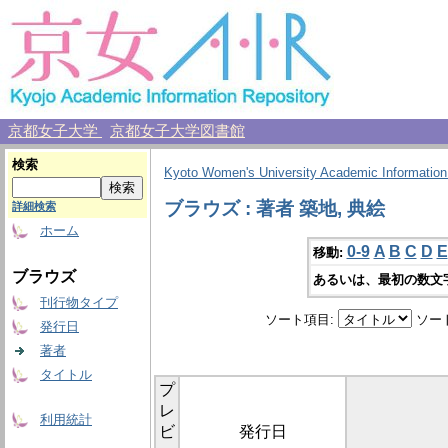
京都女子大学
京都女子大学図書館
検索
Kyoto Women's University Academic Information
ブラウズ : 著者 築地, 典絵
詳細検索
ホーム
0-9
A
B
C
D
E
移動:
ブラウズ
あるいは、最初の数文
刊行物タイプ
ソート項目:
ソー
発行日
著者
タイトル
プ
レ
利用統計
ビ
発行日