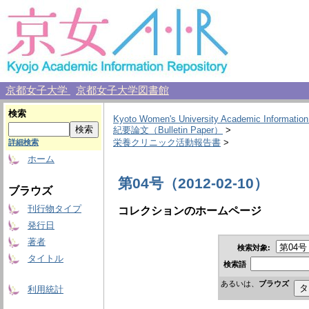
京都女子大学
京都女子大学図書館
検索
Kyoto Women's University Academic Information
紀要論文（Bulletin Paper）
>
栄養クリニック活動報告書
>
詳細検索
ホーム
第04号（2012-02-10）
ブラウズ
刊行物タイプ
コレクションのホームページ
発行日
著者
検索対象:
タイトル
検索語
あるいは、
ブラウズ
利用統計