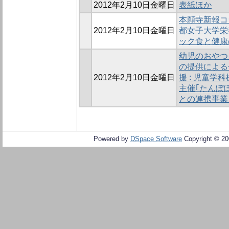
2012年2月10日金曜日
表紙ほか
本願寺新報コ
2012年2月10日金曜日
都女子大学栄
ック食と健康
幼児のおやつ
の提供による
2012年2月10日金曜日
援 : 児童学
主催｢たんぽ
との連携事業
Powered by
DSpace Software
Copyright © 2