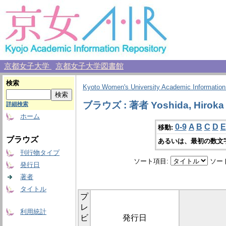
京都女子大学
京都女子大学図書館
検索
Kyoto Women's University Academic Information
ブラウズ : 著者 Yoshida, Hiroka
詳細検索
ホーム
0-9
A
B
C
D
E
移動:
ブラウズ
あるいは、最初の数文
刊行物タイプ
ソート項目:
ソー
発行日
著者
タイトル
プ
レ
利用統計
ビ
発行日