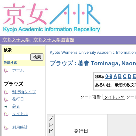
京都女子大学
京都女子大学図書館
検索
Kyoto Women's University Academic Information
ブラウズ : 著者 Tominaga, Naom
詳細検索
ホーム
0-9
A
B
C
D
E
移動:
ブラウズ
あるいは、最初の数文
刊行物タイプ
ソート項目:
ソー
発行日
著者
タイトル
プ
レ
利用統計
ビ
発行日