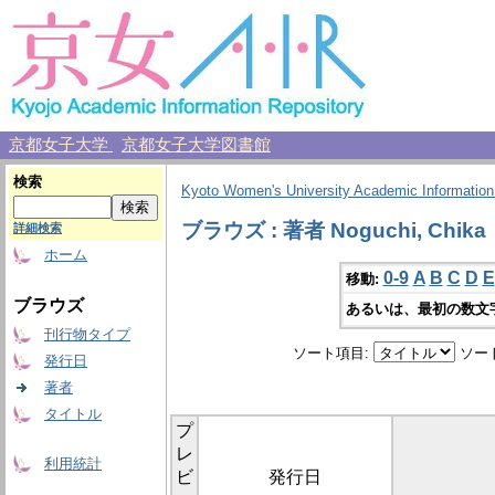
京都女子大学
京都女子大学図書館
検索
Kyoto Women's University Academic Information
ブラウズ : 著者 Noguchi, Chika
詳細検索
ホーム
0-9
A
B
C
D
E
移動:
ブラウズ
あるいは、最初の数文
刊行物タイプ
ソート項目:
ソー
発行日
著者
タイトル
プ
レ
利用統計
ビ
発行日