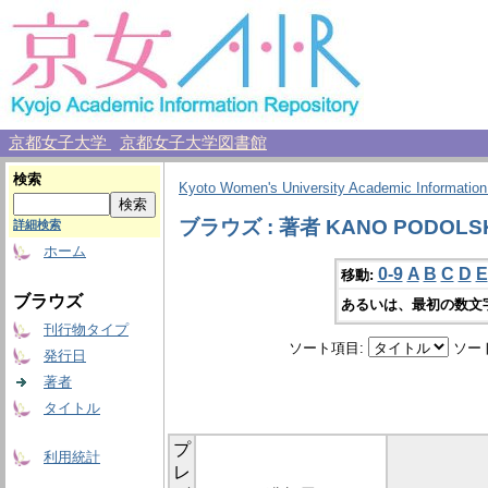
京都女子大学
京都女子大学図書館
検索
Kyoto Women's University Academic Information
ブラウズ : 著者 KANO PODOLSK
詳細検索
ホーム
0-9
A
B
C
D
E
移動:
ブラウズ
あるいは、最初の数文
刊行物タイプ
ソート項目:
ソー
発行日
著者
タイトル
プ
利用統計
レ