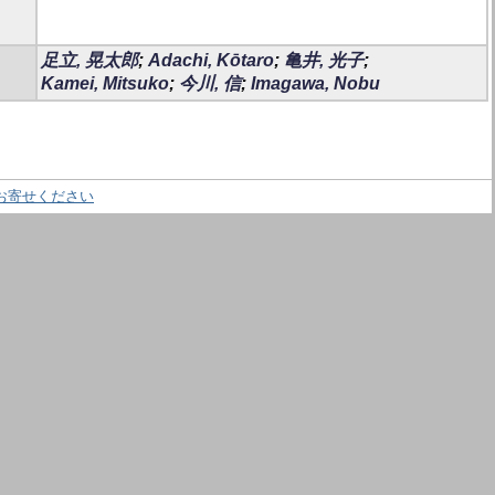
足立, 晃太郎
;
Adachi, Kōtaro
;
亀井, 光子
;
Kamei, Mitsuko
;
今川, 信
;
Imagawa, Nobu
お寄せください