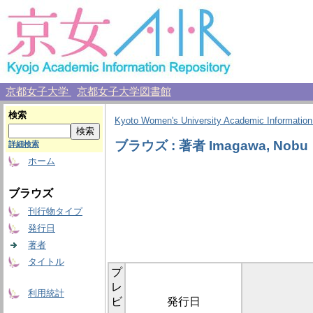
京都女子大学
京都女子大学図書館
検索
Kyoto Women's University Academic Information
ブラウズ : 著者 Imagawa, Nobu
詳細検索
ホーム
ブラウズ
刊行物タイプ
発行日
著者
タイトル
プ
レ
利用統計
ビ
発行日