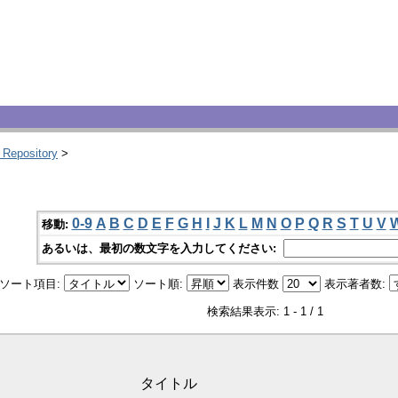
 Repository
>
0-9
A
B
C
D
E
F
G
H
I
J
K
L
M
N
O
P
Q
R
S
T
U
V
移動:
あるいは、最初の数文字を入力してください:
ソート項目:
ソート順:
表示件数
表示著者数:
検索結果表示: 1 - 1 / 1
タイトル