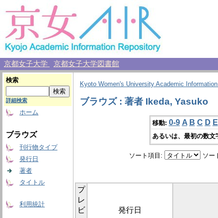
京都女子大学
京都女子大学図書館
検索
Kyoto Women's University Academic Information
ブラウズ : 著者 Ikeda, Yasuko
詳細検索
ホーム
0-9
A
B
C
D
E
移動:
ブラウズ
あるいは、最初の数文
刊行物タイプ
ソート項目:
ソー
発行日
著者
タイトル
プ
レ
利用統計
ビ
発行日