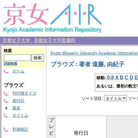
京都女子大学
京都女子大学図書館
検索
Kyoto Women's University Academic Information
ブラウズ : 著者 遠藤, 由紀子
詳細検索
ホーム
0-9
A
B
C
D
E
移動:
ブラウズ
あるいは、最初の数文
刊行物タイプ
ソート項目:
ソー
発行日
著者
タイトル
プ
レ
利用統計
ビ
発行日