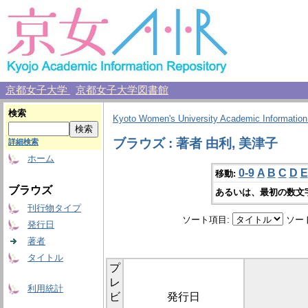
京都女子大学
京都女子大学図書館
検索
Kyoto Women's University Academic Information
ブラウズ : 著者 由利, 美津子
詳細検索
ホーム
0-9
A
B
C
D
E
移動:
ブラウズ
あるいは、最初の数文
刊行物タイプ
ソート項目:
ソー
発行日
著者
タイトル
プ
レ
利用統計
ビ
発行日