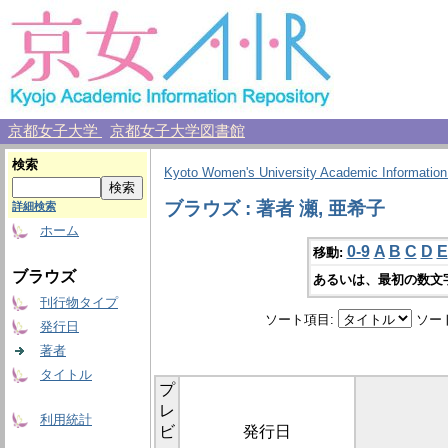
京都女子大学
京都女子大学図書館
検索
Kyoto Women's University Academic Information
ブラウズ : 著者 瀬, 亜希子
詳細検索
ホーム
0-9
A
B
C
D
E
移動:
ブラウズ
あるいは、最初の数文
刊行物タイプ
ソート項目:
ソー
発行日
著者
タイトル
プ
レ
利用統計
ビ
発行日