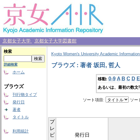
京都女子大学
京都女子大学図書館
検索
Kyoto Women's University Academic Information
ブラウズ : 著者 坂田, 哲人
詳細検索
ホーム
0-9
A
B
C
D
E
移動:
ブラウズ
あるいは、最初の数文
刊行物タイプ
ソート項目:
ソー
発行日
著者
タイトル
プ
レ
利用統計
ビ
発行日