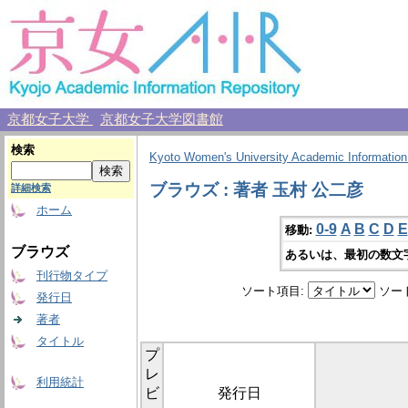
京都女子大学
京都女子大学図書館
検索
Kyoto Women's University Academic Information
ブラウズ : 著者 玉村 公二彦
詳細検索
ホーム
0-9
A
B
C
D
E
移動:
ブラウズ
あるいは、最初の数文
刊行物タイプ
ソート項目:
ソー
発行日
著者
タイトル
プ
レ
利用統計
ビ
発行日