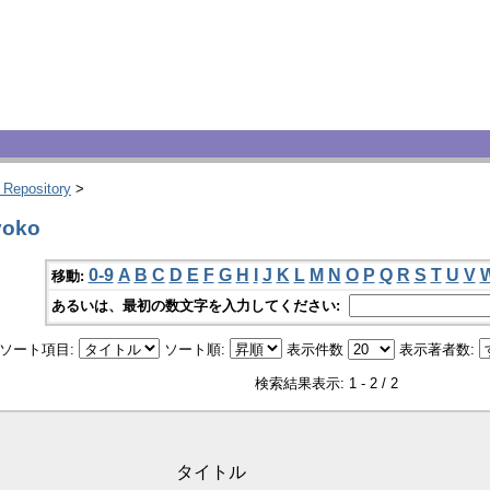
 Repository
>
yoko
0-9
A
B
C
D
E
F
G
H
I
J
K
L
M
N
O
P
Q
R
S
T
U
V
移動:
あるいは、最初の数文字を入力してください:
ソート項目:
ソート順:
表示件数
表示著者数:
検索結果表示: 1 - 2 / 2
タイトル