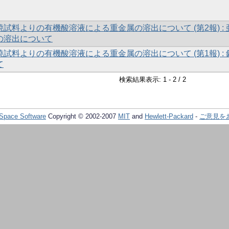
試料よりの有機酸溶液による重金属の溶出について (第2報) : 
の溶出について
試料よりの有機酸溶液による重金属の溶出について (第1報) : 
て
検索結果表示: 1 - 2 / 2
Space Software
Copyright © 2002-2007
MIT
and
Hewlett-Packard
-
ご意見を