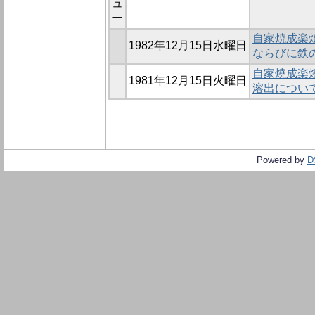
ュ
ー
自家焼成楽焼
1982年12月15日水曜日
ならびに鉄
自家燒成楽燒
1981年12月15日火曜日
溶出につい
Powered by
D