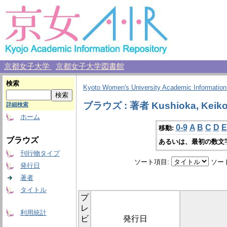
京都女子大学
京都女子大学図書館
検索
Kyoto Women's University Academic Information
ブラウズ : 著者 Kushioka, Keik
詳細検索
ホーム
0-9
A
B
C
D
E
移動:
ブラウズ
あるいは、最初の数文
刊行物タイプ
ソート項目:
ソー
発行日
著者
タイトル
プ
レ
利用統計
ビ
発行日