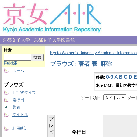
京都女子大学
京都女子大学図書館
検索
Kyoto Women's University Academic Information
ブラウズ : 著者 表, 麻弥
詳細検索
ホーム
0-9
A
B
C
D
E
移動:
ブラウズ
あるいは、最初の数文
刊行物タイプ
ソート項目:
ソー
発行日
著者
タイトル
プ
レ
利用統計
ビ
発行日