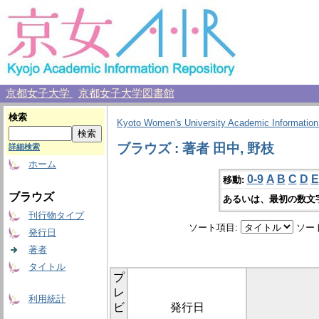
京都女子大学
京都女子大学図書館
検索
Kyoto Women's University Academic Information
ブラウズ : 著者 田中, 野枝
詳細検索
ホーム
0-9
A
B
C
D
E
移動:
ブラウズ
あるいは、最初の数文
刊行物タイプ
ソート項目:
ソー
発行日
著者
タイトル
プ
レ
利用統計
ビ
発行日