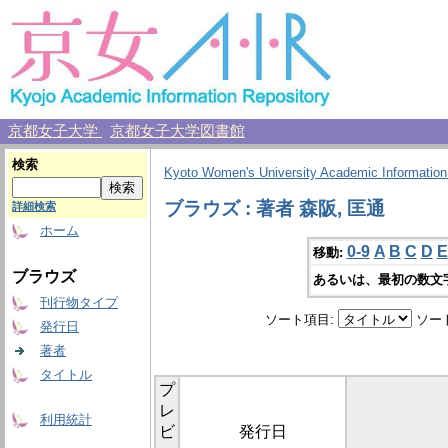
京都女子大学
京都女子大学図書館
検索
Kyoto Women's University Academic Information
ブラウズ : 著者 森阪, 匡通
詳細検索
ホーム
0-9
A
B
C
D
E
移動:
ブラウズ
あるいは、最初の数文
刊行物タイプ
ソート項目:
ソー
発行日
著者
タイトル
プ
レ
利用統計
ビ
発行日