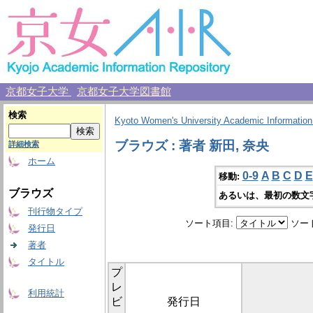
京都女子大学
京都女子大学図書館
検索
Kyoto Women's University Academic Information
ブラウズ : 著者 新田, 奈央
詳細検索
ホーム
0-9
A
B
C
D
E
移動:
ブラウズ
あるいは、最初の数文
刊行物タイプ
ソート項目:
ソー
発行日
著者
タイトル
プ
レ
利用統計
ビ
発行日