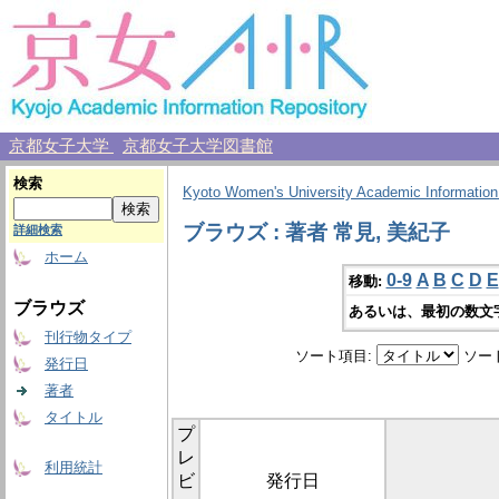
京都女子大学
京都女子大学図書館
検索
Kyoto Women's University Academic Information
ブラウズ : 著者 常見, 美紀子
詳細検索
ホーム
0-9
A
B
C
D
E
移動:
ブラウズ
あるいは、最初の数文
刊行物タイプ
ソート項目:
ソー
発行日
著者
タイトル
プ
レ
利用統計
ビ
発行日