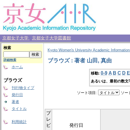
京都女子大学
京都女子大学図書館
検索
Kyoto Women's University Academic Information
ブラウズ : 著者 山田, 真由
詳細検索
ホーム
0-9
A
B
C
D
E
移動:
ブラウズ
あるいは、最初の数文
刊行物タイプ
ソート項目:
ソー
発行日
著者
タイトル
プ
レ
利用統計
ビ
発行日