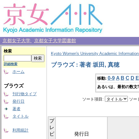
京都女子大学
京都女子大学図書館
検索
Kyoto Women's University Academic Information
ブラウズ : 著者 坂田, 真穂
詳細検索
ホーム
0-9
A
B
C
D
E
移動:
ブラウズ
あるいは、最初の数文
刊行物タイプ
ソート項目:
ソー
発行日
著者
タイトル
プ
レ
利用統計
ビ
発行日