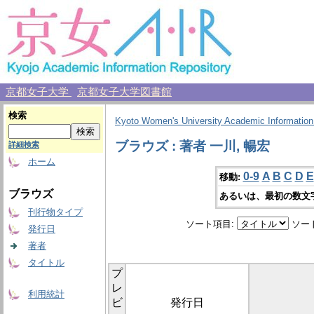
京都女子大学
京都女子大学図書館
検索
Kyoto Women's University Academic Information
ブラウズ : 著者 一川, 暢宏
詳細検索
ホーム
0-9
A
B
C
D
E
移動:
ブラウズ
あるいは、最初の数文
刊行物タイプ
ソート項目:
ソー
発行日
著者
タイトル
プ
レ
利用統計
ビ
発行日