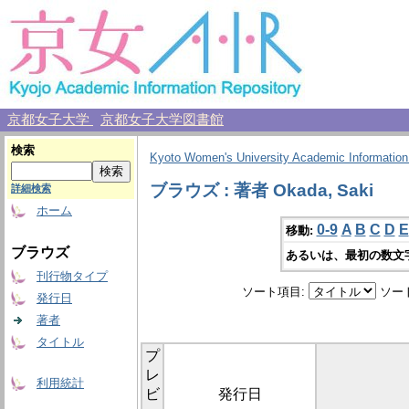
京都女子大学
京都女子大学図書館
検索
Kyoto Women's University Academic Information
ブラウズ : 著者 Okada, Saki
詳細検索
ホーム
0-9
A
B
C
D
E
移動:
ブラウズ
あるいは、最初の数文
刊行物タイプ
ソート項目:
ソー
発行日
著者
タイトル
プ
レ
利用統計
ビ
発行日