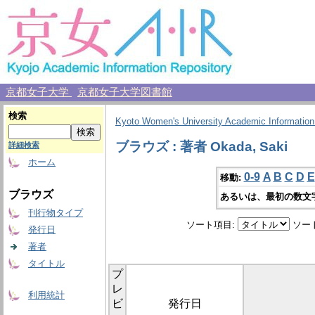
京都女子大学
京都女子大学図書館
検索
Kyoto Women's University Academic Information
ブラウズ : 著者 Okada, Saki
詳細検索
ホーム
0-9
A
B
C
D
E
移動:
ブラウズ
あるいは、最初の数文
刊行物タイプ
ソート項目:
ソー
発行日
著者
タイトル
プ
レ
利用統計
ビ
発行日