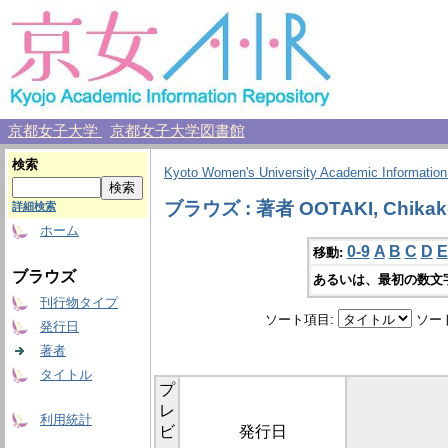
京都女子大学
京都女子大学図書館
検索
Kyoto Women's University Academic Information
ブラウズ : 著者 OOTAKI, Chikak
詳細検索
ホーム
0-9
A
B
C
D
E
移動:
ブラウズ
あるいは、最初の数文
刊行物タイプ
ソート項目:
ソー
発行日
著者
タイトル
プ
レ
利用統計
ビ
発行日