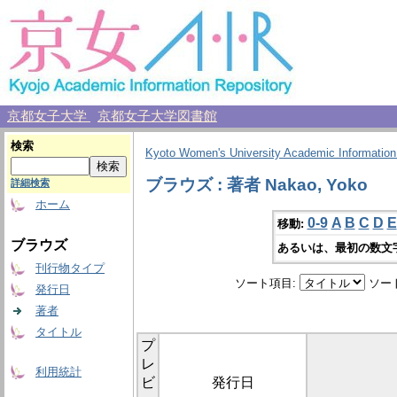
京都女子大学
京都女子大学図書館
検索
Kyoto Women's University Academic Information
ブラウズ : 著者 Nakao, Yoko
詳細検索
ホーム
0-9
A
B
C
D
E
移動:
ブラウズ
あるいは、最初の数文
刊行物タイプ
ソート項目:
ソー
発行日
著者
タイトル
プ
レ
利用統計
ビ
発行日