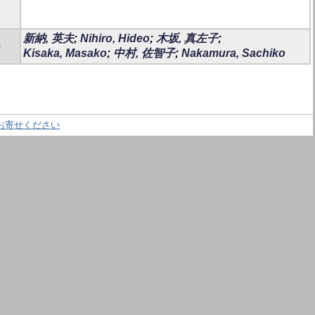
新納, 英夫
;
Nihiro, Hideo
;
木坂, 真左子
;
)
Kisaka, Masako
;
中村, 佐智子
;
Nakamura, Sachiko
お寄せください