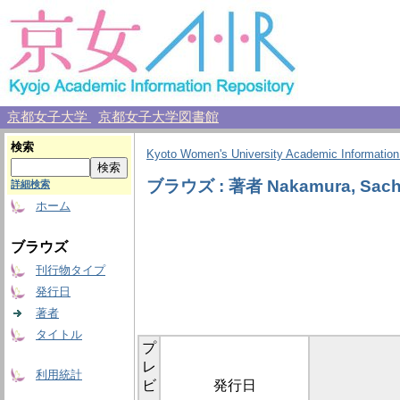
京都女子大学
京都女子大学図書館
検索
Kyoto Women's University Academic Information
ブラウズ : 著者 Nakamura, Sach
詳細検索
ホーム
ブラウズ
刊行物タイプ
発行日
著者
タイトル
プ
レ
利用統計
ビ
発行日