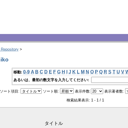
 Repository
>
iko
0-9
A
B
C
D
E
F
G
H
I
J
K
L
M
N
O
P
Q
R
S
T
U
V
移動:
あるいは、最初の数文字を入力してください:
ソート項目:
ソート順:
表示件数
表示著者数:
検索結果表示: 1 - 1 / 1
タイトル