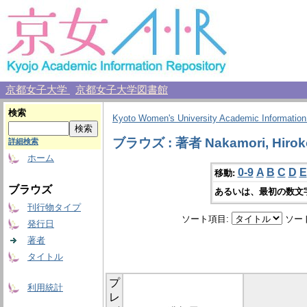
京都女子大学
京都女子大学図書館
検索
Kyoto Women's University Academic Information
ブラウズ : 著者 Nakamori, Hirok
詳細検索
ホーム
0-9
A
B
C
D
E
移動:
ブラウズ
あるいは、最初の数文
刊行物タイプ
ソート項目:
ソー
発行日
著者
タイトル
プ
利用統計
レ