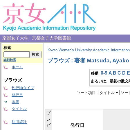
京都女子大学
京都女子大学図書館
検索
Kyoto Women's University Academic Information
ブラウズ : 著者 Matsuda, Ayako
詳細検索
ホーム
0-9
A
B
C
D
E
移動:
ブラウズ
あるいは、最初の数文
刊行物タイプ
ソート項目:
ソー
発行日
著者
タイトル
プ
レ
利用統計
ビ
発行日