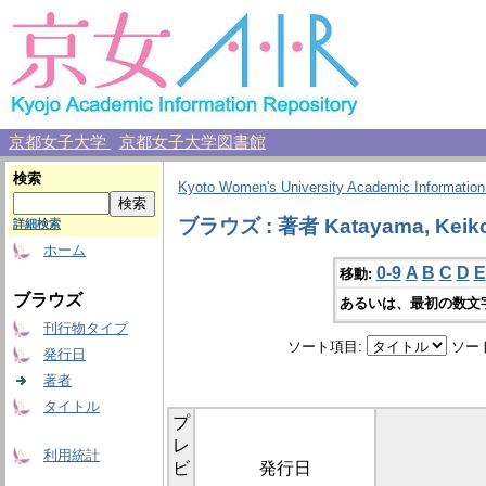
京都女子大学
京都女子大学図書館
検索
Kyoto Women's University Academic Information
ブラウズ : 著者 Katayama, Keik
詳細検索
ホーム
0-9
A
B
C
D
E
移動:
ブラウズ
あるいは、最初の数文
刊行物タイプ
ソート項目:
ソー
発行日
著者
タイトル
プ
レ
利用統計
ビ
発行日