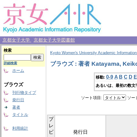
京都女子大学
京都女子大学図書館
検索
Kyoto Women's University Academic Information
ブラウズ : 著者 Katayama, Keik
詳細検索
ホーム
0-9
A
B
C
D
E
移動:
ブラウズ
あるいは、最初の数文
刊行物タイプ
ソート項目:
ソー
発行日
著者
タイトル
プ
レ
利用統計
ビ
発行日