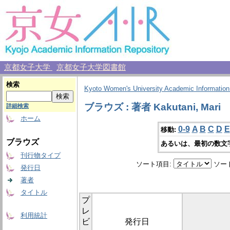
京都女子大学
京都女子大学図書館
検索
Kyoto Women's University Academic Information
ブラウズ : 著者 Kakutani, Mari
詳細検索
ホーム
0-9
A
B
C
D
E
移動:
ブラウズ
あるいは、最初の数文
刊行物タイプ
ソート項目:
ソー
発行日
著者
タイトル
プ
レ
利用統計
ビ
発行日