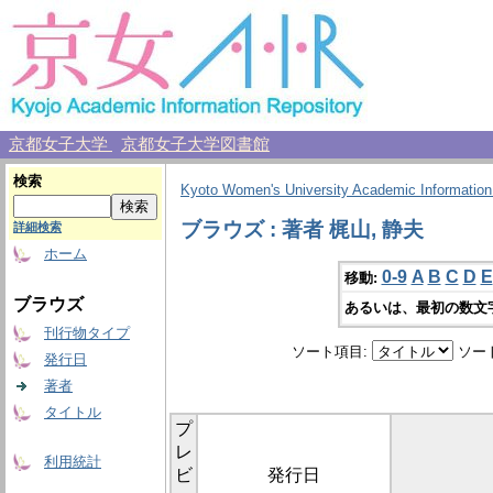
京都女子大学
京都女子大学図書館
検索
Kyoto Women's University Academic Information
ブラウズ : 著者 梶山, 静夫
詳細検索
ホーム
0-9
A
B
C
D
E
移動:
ブラウズ
あるいは、最初の数文
刊行物タイプ
ソート項目:
ソー
発行日
著者
タイトル
プ
レ
利用統計
ビ
発行日