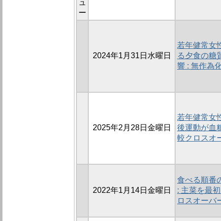
ュ
ー
若年健常女
2024年1月31日水曜日
る夕食の糖
響 : 無作
若年健常女
2025年2月28日金曜日
後運動が血糖
較クロスオ
食べる順番
2022年1月14日金曜日
: 主菜を最
ロスオーバ