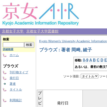
京都女子大学
京都女子大学図書館
検索
Kyoto Women's University Academic Information
ブラウズ : 著者 岡﨑, 綾子
詳細検索
ホーム
0-9
A
B
C
D
E
移動:
ブラウズ
あるいは、最初の数文
刊行物タイプ
ソート項目:
ソー
発行日
著者
タイトル
プ
レ
利用統計
ビ
発行日